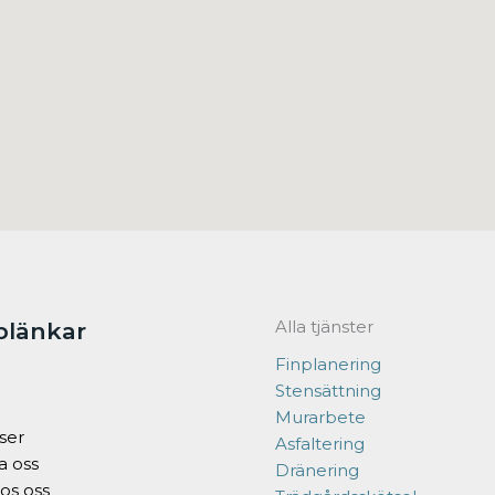
Alla tjänster
blänkar
Finplanering
Stensättning
Murarbete
ser
Asfaltering
a oss
Dränering
os oss